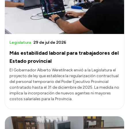
Transparencia
Presupuesto
Boletín Oficial
Compras y licitaciones
Legislatura
29 de jul de 2026
Consulta de expedientes
Más estabilidad laboral para trabajadores del
Consulta de pago a proveedores
Estado provincial
Convocatorias
El Gobernador Alberto Weretilneck envió a la Legislatura el
proyecto de ley que establece la regularización contractual
Intranet
del personal temporario del Poder Ejecutivo Provincial
Login
contratado hasta el 31 de diciembre de 2025. La medida no
implica la incorporación de nuevos agentes ni mayores
costos salariales para la Provincia.