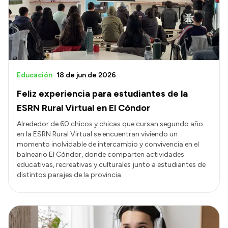
Transparencia
Presupuesto
Boletín Oficial
Compras y licitaciones
Educación
18 de jun de 2026
Consulta de expedientes
Feliz experiencia para estudiantes de la
Consulta de pago a proveedores
ESRN Rural Virtual en El Cóndor
Convocatorias
Alrededor de 60 chicos y chicas que cursan segundo año
en la ESRN Rural Virtual se encuentran viviendo un
Intranet
momento inolvidable de intercambio y convivencia en el
Login
balneario El Cóndor, donde comparten actividades
educativas, recreativas y culturales junto a estudiantes de
distintos parajes de la provincia.