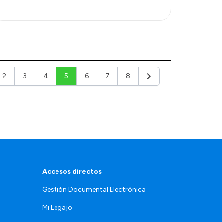
2
3
4
5
6
7
8
ior
Siguiente
Accesos directos
Gestión Documental Electrónica
Mi Legajo