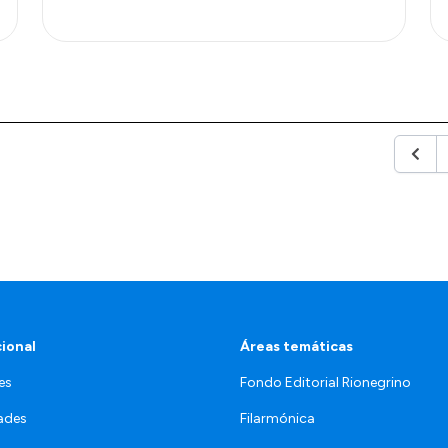
Anter
cional
Áreas temáticas
es
Fondo Editorial Rionegrino
ades
Filarmónica