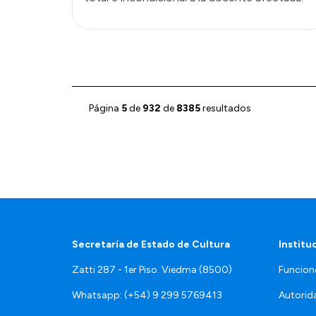
Página
5
de
932
de
8385
resultados
Secretaría de Estado de Cultura
Institu
Zatti 287 - 1er Piso. Viedma (8500)
Funcion
Whatsapp: (+54) 9 299 5769413
Autorid