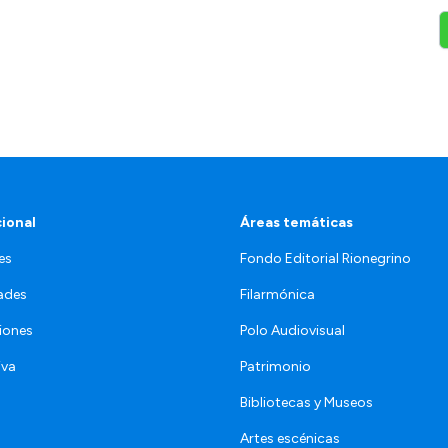
cional
Áreas temáticas
es
Fondo Editorial Rionegrino
ades
Filarmónica
iones
Polo Audiovisual
iva
Patrimonio
Bibliotecas y Museos
Artes escénicas