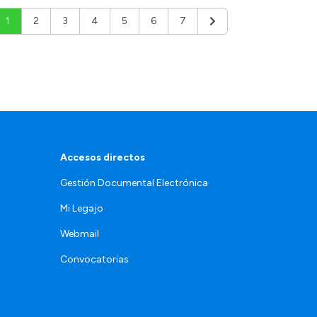
1
2
3
4
5
6
7
Siguiente
Accesos directos
Gestión Documental Electrónica
Mi Legajo
Webmail
Convocatorias