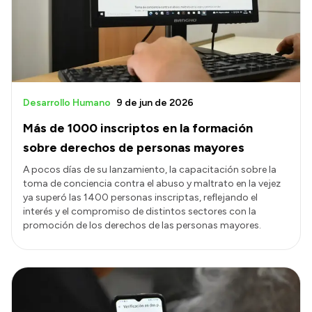
Transparencia
Presupuesto
Boletín Oficial
Compras y licitaciones
Desarrollo Humano
9 de jun de 2026
Consulta de expedientes
Más de 1000 inscriptos en la formación
Consulta de pago a proveedores
sobre derechos de personas mayores
Convocatorias
A pocos días de su lanzamiento, la capacitación sobre la
toma de conciencia contra el abuso y maltrato en la vejez
Intranet
ya superó las 1400 personas inscriptas, reflejando el
Login
interés y el compromiso de distintos sectores con la
promoción de los derechos de las personas mayores.