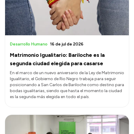
Transparencia
Presupuesto
Boletín Oficial
Compras y licitaciones
Desarrollo Humano
16 de jul de 2026
Consulta de expedientes
Matrimonio Igualitario: Bariloche es la
Consulta de pago a proveedores
segunda ciudad elegida para casarse
Convocatorias
En el marco de un nuevo aniversario de la Ley de Matrimonio
Igualitario, el Gobierno de Rio Negro trabaja para seguir
Intranet
posicionando a San Carlos de Bariloche como destino para
Login
bodas igualitarias, siendo que hasta el momento la ciudad
es la segunda más elegida en todo el país.