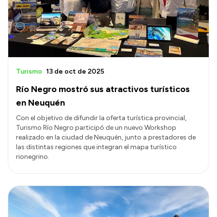
Transparencia
Presupuesto
Boletín Oficial
Compras y licitaciones
Turismo
13 de oct de 2025
Consulta de expedientes
Río Negro mostró sus atractivos turísticos
Consulta de pago a proveedores
en Neuquén
Convocatorias
Con el objetivo de difundir la oferta turística provincial,
Turismo Río Negro participó de un nuevo Workshop
Intranet
realizado en la ciudad de Neuquén, junto a prestadores de
Login
las distintas regiones que integran el mapa turístico
rionegrino.