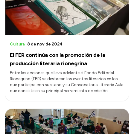
Transparencia
Presupuesto
Boletín Oficial
Compras y licitaciones
Cultura
8 de nov de 2024
Consulta de expedientes
El FER continúa con la promoción de la
Consulta de pago a proveedores
producción literaria rionegrina
Convocatorias
Entre las acciones que lleva adelante el Fondo Editorial
Rionegrino (FER) se destacan los eventos literarios en los
Intranet
que participa con su stand y su Convocatoria Literaria Aula
Login
que consiste en su principal herramienta de edición.