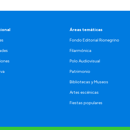
cional
Áreas temáticas
es
Fondo Editorial Rionegrino
ades
Filarmónica
iones
Polo Audiovisual
iva
Patrimonio
Bibliotecas y Museos
Artes escénicas
Fiestas populares