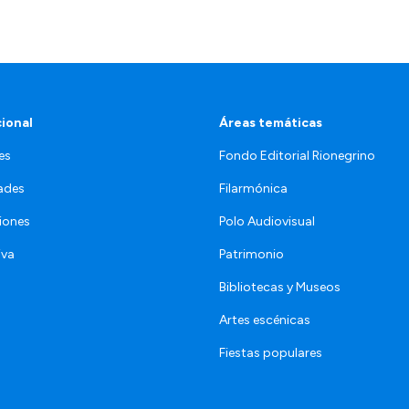
cional
Áreas temáticas
es
Fondo Editorial Rionegrino
ades
Filarmónica
iones
Polo Audiovisual
iva
Patrimonio
Bibliotecas y Museos
Artes escénicas
Fiestas populares