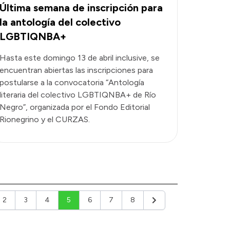
Última semana de inscripción para
la antología del colectivo
LGBTIQNBA+
Hasta este domingo 13 de abril inclusive, se
encuentran abiertas las inscripciones para
postularse a la convocatoria “Antología
literaria del colectivo LGBTIQNBA+ de Río
Negro”, organizada por el Fondo Editorial
Rionegrino y el CURZAS.
2
3
4
5
6
7
8
ior
Siguiente