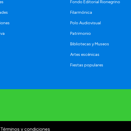
es
Fondo Editorial Rionegrino
ades
Filarmónica
iones
Polo Audiovisual
iva
Patrimonio
Bibliotecas y Museos
Artes escénicas
Fiestas populares
Términos y condiciones