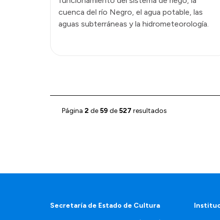
funcionamiento del sistema de riego, la
cuenca del río Negro, el agua potable, las
aguas subterráneas y la hidrometeorología.
Página
2
de
59
de
527
resultados
Secretaría de Estado de Cultura
Institu