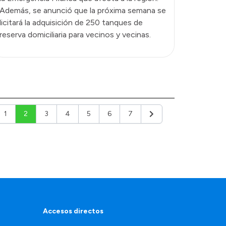
Además, se anunció que la próxima semana se
licitará la adquisición de 250 tanques de
reserva domiciliaria para vecinos y vecinas.
1
2
3
4
5
6
7
ior
Siguiente
Accesos directos