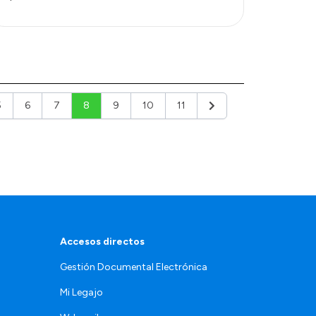
5
6
7
8
9
10
11
r
Siguiente
Accesos directos
Gestión Documental Electrónica
Mi Legajo