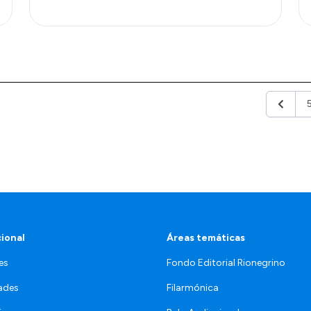
Anterio
cional
Áreas temáticas
es
Fondo Editorial Rionegrino
ades
Filarmónica