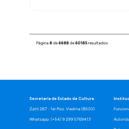
Página
8
de
6688
de
60185
resultados
Secretaría de Estado de Cultura
Institu
Zatti 287 - 1er Piso. Viedma (8500)
Funcion
Whatsapp: (+54) 9 299 5769413
Autorid