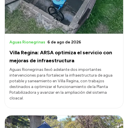
Transparencia
Presupuesto
Boletín Oficial
Compras y licitaciones
Aguas Rionegrinas
6 de ago de 2026
Consulta de expedientes
Villa Regina: ARSA optimiza el servicio con
Consulta de pago a proveedores
mejoras de infraestructura
Convocatorias
Aguas Rionegrinas llevó adelante dos importantes
intervenciones para fortalecer la infraestructura de agua
Intranet
potable y saneamiento en Villa Regina, con trabajos
Login
destinados a optimizar el funcionamiento de la Planta
Potabilizadora y avanzar en la ampliación del sistema
cloacal.