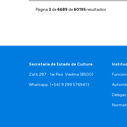
Página
3
de
6689
de
60195
resultados
Secretaría de Estado de Cultura
Institu
Zatti 287 - 1er Piso. Viedma (8500)
Funcion
Whatsapp: (+54) 9 299 5769413
Autorid
Delegac
Normat