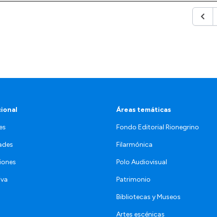
Anter
cional
Áreas temáticas
es
Fondo Editorial Rionegrino
ades
Filarmónica
iones
Polo Audiovisual
iva
Patrimonio
Bibliotecas y Museos
Artes escénicas