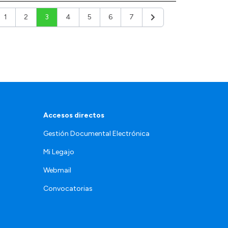
1
2
3
4
5
6
7
ior
Siguiente
Accesos directos
Gestión Documental Electrónica
Mi Legajo
Webmail
Convocatorias