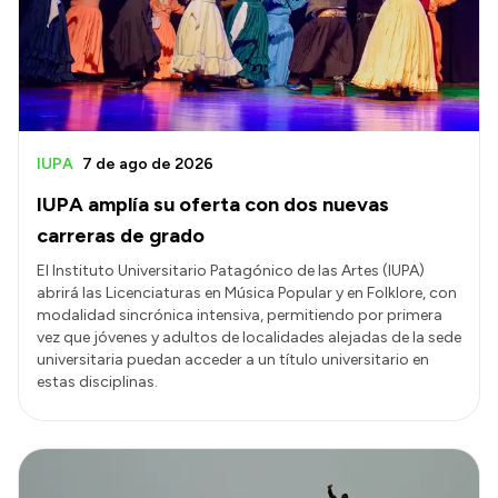
Transparencia
Presupuesto
Boletín Oficial
Compras y licitaciones
IUPA
7 de ago de 2026
Consulta de expedientes
IUPA amplía su oferta con dos nuevas
Consulta de pago a proveedores
carreras de grado
Convocatorias
El Instituto Universitario Patagónico de las Artes (IUPA)
abrirá las Licenciaturas en Música Popular y en Folklore, con
Intranet
modalidad sincrónica intensiva, permitiendo por primera
Login
vez que jóvenes y adultos de localidades alejadas de la sede
universitaria puedan acceder a un título universitario en
estas disciplinas.